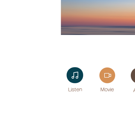
Listen​
Movie
​