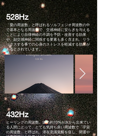
528Hz
「愛の周波数」と呼ばれるソルフェジオ周波数の中
で基本となる周波数で、交感神経に安らぎを与える
ことにより自律神経の不調を予防・改善する効果
や、副交感神経に関係する要素も多く含まれ、リラ
ックスする事での心身のストレスを軽減する効果が
あるとされています。
432Hz
ヒーリングの周波数。体の約70%が水から出来てい
る人間にとって、とても気持ち良い周波数で「宇宙
の周波数」と呼ばれ、潜在意識覚醒を促し、開運や