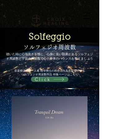
Solfeggio
ソルフェジオ周波数
聴いた時に心地良さを感じ、心身に良い効果があるソルフェジ
オ周波数と宇宙の周波数で心と身体のバランスを整えましょう
音楽療法の第一人者 理学博士の和合治久先生監修による
ソルフェジオ周波数作品 特集ページはこちら
Click