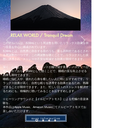
RELAX WORLD / Tranquil Dream
このアルバムは、528Hzという周波数を用いたリラックス効果を持
つ音楽を中心に構成されています。
528Hzとは、自然界に存在する音のうち、最も調和的であるとされ
る周波数の一つです。この周波数を聴くことで、リラックスした状
態に誘導され、ストレスや不安を軽減する効果が期待できます。
深く、心地よいヒーリングサウンドが織り成す美しいメロディーが
収録されており、BGMとして聴くことで、睡眠の質を向上させる
効果も期待できます。
睡眠に悩む人や、疲れた心身を癒したい人に特におすすめです。リ
ラックス効果が高く、自然な眠りを誘導する効果があるため、熟睡
できることが期待できます。また、忙しい日々のストレスを解消す
るためにも、積極的に聴いてみることをおすすめします。
☆ヒーリングサウンドと【ドルビーアトモス】による究極の音楽体
験を。
本作品はApple Music、Amazon Musicにてドルビーアトモスでお
楽しみいただけます
。
more information