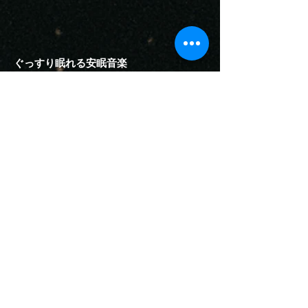
ぐっすり眠れる安眠音楽
RELAX WORLDがおすすめする寝苦しい夜にぐっすり眠れる
音楽です。
人間にとって最も大切な器官と言える”松
果体”ってご存じですか？
第三の眼とも言われる松果体とは、脳に存在し約24時間周期
で変動する生理現象で、ほとんどの生物に存在、体内時計と
も言う概日リズムを調節するホルモン、メラトニンを分泌。
身体の問題を察知して修正し、良い方向へ向かわせる能力を
供給する人間にとって最も大切な器官と言えるのが松果体で
す。睡眠やリラックス時に最適な瞑想用ヒーリング音楽で