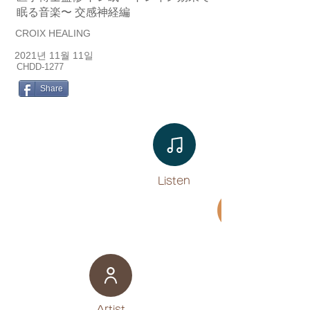
眠る音楽〜 交感神経編
CROIX HEALING
2021년 11월 11일
CHDD-1277
Share
Listen​
Movie
​Artist