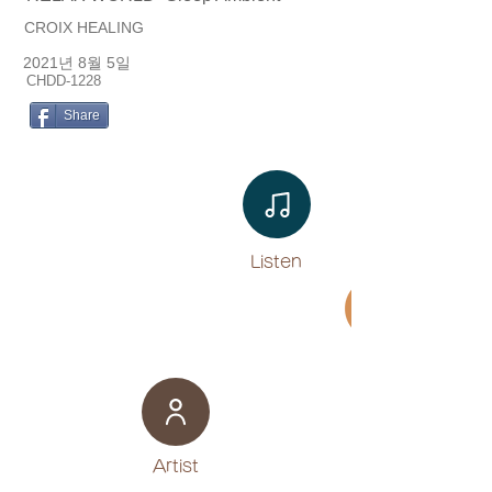
CROIX HEALING
2021년 8월 5일
CHDD-1228
Share
Listen​
Movie
​Artist