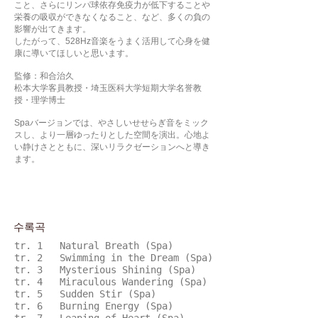
こと、さらにリンパ球依存免疫力が低下することや
栄養の吸収ができなくなること、など、多くの負の
影響が出てきます。
したがって、528Hz音楽をうまく活用して心身を健
康に導いてほしいと思います。
監修：和合治久
松本大学客員教授・埼玉医科大学短期大学名誉教
授・理学博士
Spaバージョンでは、やさしいせせらぎ音をミック
スし、より一層ゆったりとした空間を演出。心地よ
い静けさとともに、深いリラクゼーションへと導き
ます。
수록곡
tr. 1 Natural Breath (Spa)
tr. 2 Swimming in the Dream (Spa)
tr. 3 Mysterious Shining (Spa)
tr. 4 Miraculous Wandering (Spa)
tr. 5 Sudden Stir (Spa)
tr. 6 Burning Energy (Spa)