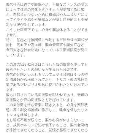
現代社会は過労や睡眠不足、不快なストレスの増大
によって体調の悪化をきたす人々が増加するに加
え、自然音が少ないために機械音や人工音などによ
ってイライラ感や不安感などが増し精神的にも不安
定な状況が生じています。
こうした環境下では、心身や脳は休まることができ
ません。
特に、意志とは無関係に作動する自律神経の調和が
崩れ、高血圧や高血糖、脳血管障害や認知症など、
今日大きな社会問題になっている生活習慣病が発生
しています。
この度の528Hz音楽はこうした負の影響を少しでも
改善させたいとの願いから生まれた音楽です。
古代の音階といわれるソルフェジオ音階は９つの特
定周波数から構成されており、キリスト教の礼拝音
楽であるグレゴリオ聖歌に使用されたといわれてい
ます。
最も注目されている周波数が528Hzであり、奇跡の
周波数とか愛の周波数とも呼ばれています。
この周波数を含む音楽に聴き入ると、心身を安静状
態に導く副交感神経に作用して、睡眠を促したりス
トレスを軽減します。
もし睡眠不足が続くと、脳や心身が休まらないこ
と、成長ホルモン分泌が低下すること、脳の老廃物
が排除できなくなること、記憶が整理できなくなる