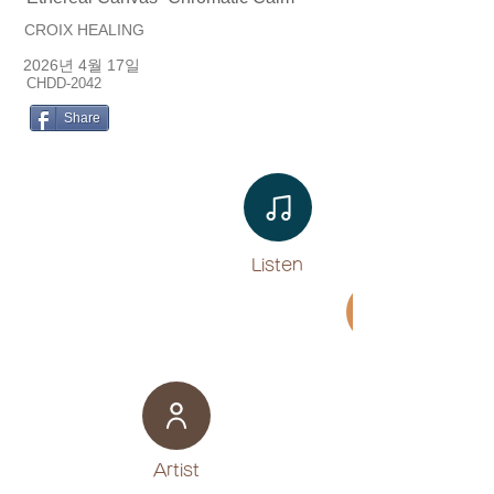
CROIX HEALING
2026년 4월 17일
CHDD-2042
Share
Listen​
Movie
​Artist