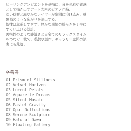
ヒーリングアンビエントを基軸に、音を色彩や質感
として描き出すアート志向のピアノ作品。
淡い残響と緩やかなレイヤーが空間に溶け込み、抽
象画のような広がりを演出する。
旋律は主張しすぎず、静かな感情の揺らぎを丁寧に
すくい上げる設計。
美術館のような静謐さと自宅でのリラックスタイム
をつなぐ一枚で、瞑想や創作、ギャラリー空間の演
出にも最適。
수록곡
01 Prism of Stillness
02 Velvet Horizon
03 Lucent Petals
04 Aquarelle Dreams
05 Silent Mosaic
06 Pastel Gravity
07 Opal Reflections
08 Serene Sculpture
09 Halo of Dawn
10 Floating Gallery