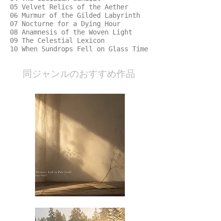
05 Velvet Relics of the Aether
06 Murmur of the Gilded Labyrinth
07 Nocturne for a Dying Hour
08 Anamnesis of the Woven Light
09 The Celestial Lexicon
10 When Sundrops Fell on Glass Time
​同ジャンルのおすすめ作品