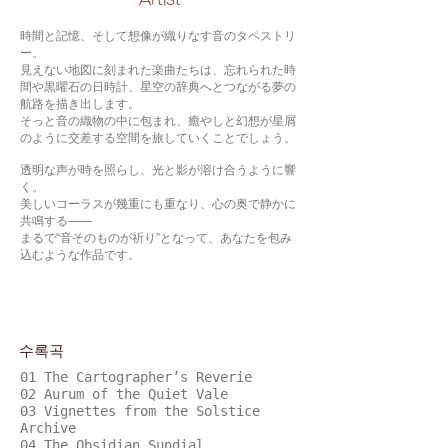
時間と記憶、そして想像が織りなす音のタペストリ
ー。
見えない地図に刻まれた楽曲たちは、忘れられた時
間や黒曜石の日時計、星空の辞典へとつながる夢の
航路を描き出します。
そっと音の織物の中に包まれ、癒やしと幻想が星屑
のように交差する空間を旅していくことでしょう。
透明な声が時を照らし、光と影が溶け合うように響
く。
美しいコーラスが幾重にも重なり、心の奥で静かに
共鳴する――
まるで“音そのものが祈り”となって、あなたを包み
込むような作品です。
수록곡
01 The Cartographer’s Reverie
02 Aurum of the Quiet Vale
03 Vignettes from the Solstice
Archive
04 The Obsidian Sundial