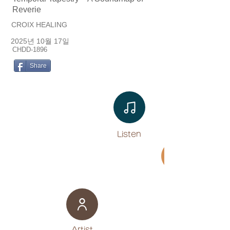
Reverie
CROIX HEALING
2025년 10월 17일
CHDD-1896
Share
Listen​
Movie
​Artist