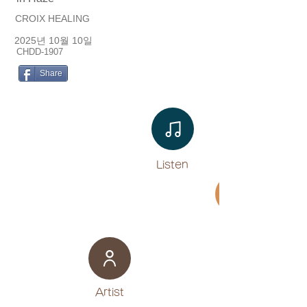
CROIX HEALING
2025년 10월 10일
CHDD-1907
Share
Listen​
Movie
​Artist