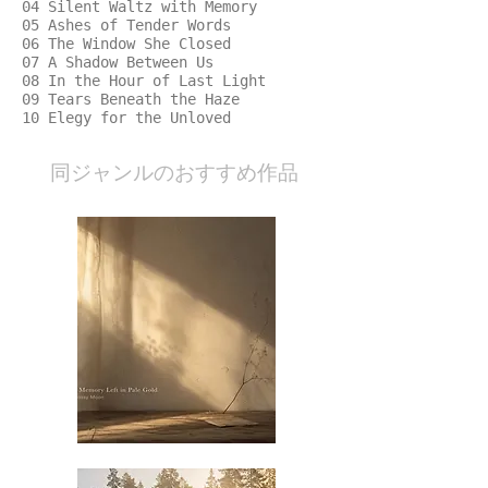
04 Silent Waltz with Memory
05 Ashes of Tender Words
06 The Window She Closed
07 A Shadow Between Us
08 In the Hour of Last Light
09 Tears Beneath the Haze
10 Elegy for the Unloved
​同ジャンルのおすすめ作品