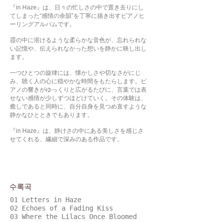
『in Haze』は、日々の忙しさの中で置き去りにし
てしまった“感情の余韻”を丁寧に描き出すピアノヒ
ーリングアルバムです。
霞の中に溶けるような柔らかな音色が、忘れられな
い記憶や、伝えられなかった想いを静かに映し出し
ます。
一つひとつの旋律には、懐かしさや切なさがにじ
み、聴く人の心に穏やかな時間をもたらします。ピ
アノの響きがゆっくりと広がるたびに、言葉では表
せない感情が少しずつほどけていく。その体験は、
癒しであると同時に、自分自身を見つめ直すような
静かなひとときでもあります。
『in Haze』は、静けさの中にある美しさを感じさ
せてくれる、繊細で深みのある作品です。
수록곡
01 Letters in Haze
02 Echoes of a Fading Kiss
03 Where the Lilacs Once Bloomed