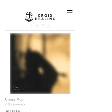
상품 정보
Classy Moon
クラッシームーン
in Haze