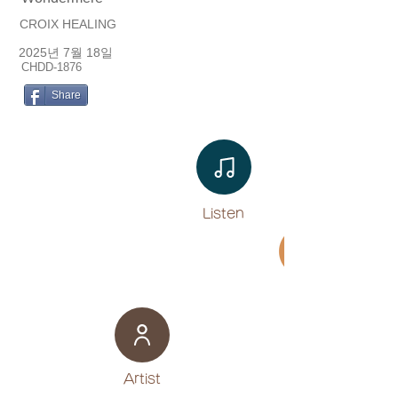
CROIX HEALING
2025년 7월 18일
CHDD-1876
Share
Listen​
Movie
​Artist