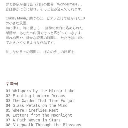
夢と静寂が溶け合う幻想の世界「Wondermere」。
音は静かに心に触れ、そっと包み込んでくれます。
Classy Moonが紡ぐのは、ピアノだけで描かれた10
の小さな風景。
時に儚く、時に優しく──旋律の余白に込められた
感情が、あなたの内側でそっと広がっていきます。
眠れぬ夜や、静かな読書の時間に、ただそばに置い
ておきたくなるような作品です。
忙しない日々の隙間に、ほんの少しの静寂を。
수록곡
01 Whispers by the Mirror Lake
02 Floating Lantern Dreams
03 The Garden That Time Forgot
04 Glass Petals on the Wind
05 Where Fireflies Rest
06 Letters from the Moonlight
07 A Path Woven in Stars
08 Sleepwalk Through the Blossoms