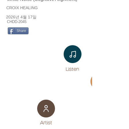
CROIX HEALING
2026년 4월 17일
CHDD-2045
Share
Listen​
Movie
​Artist