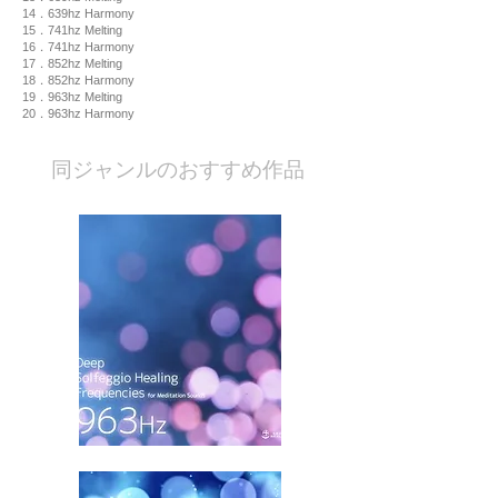
14．639hz Harmony
15．741hz Melting
16．741hz Harmony
17．852hz Melting
18．852hz Harmony
19．963hz Melting
20．963hz Harmony
​同ジャンルのおすすめ作品