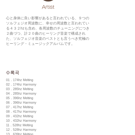
​Artist
心と身体に良い影響があると言われている、９つの
ソルフェジオ周波数に、幸せの周波数と言われてい
る４３２hzも含め、各周波数のチューニングにつき
２曲づつ、計２０曲のヒーリング音楽で構成され
た、ソルフェジオ音楽のベストとも言うべき究極の
ヒーリング・ミュージックアルバムです。
수록곡
01．174hz Melting
02．174hz Harmony
03．285hz Melting
04．285hz Harmony
05．396hz Melting
06．396hz Harmony
07．417hz Melting
08．417hz Harmony
09．432hz Melting
10．432hz Harmony
11．528hz Melting
12．528hz Harmony
13．639hz Melting