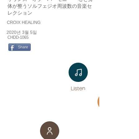
体が整うソルフェジオ周波数の音楽セ
レクション
CROIX HEALING
2020년 3월 5일
CHDD-1065
Share
Listen​
Movie