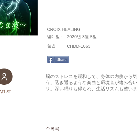
CROIX HEALING
발매일 :
2020년 3월 5일
품번 :
CHDD-1063
Share
脳のストレスを緩和して、身体の内側から
う。透き通るような楽曲と環境音が絡み合
リ。深い眠りも得られ、生活リズムも整い
Artist
수록곡