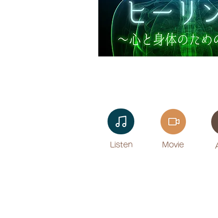
Listen​
Movie
​