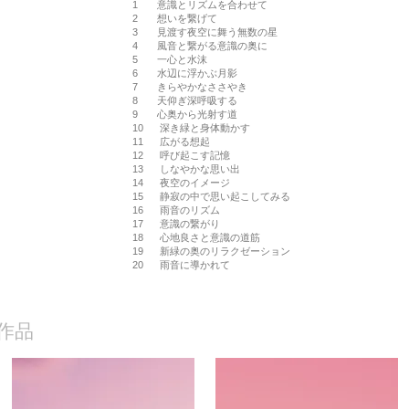
1 意識とリズムを合わせて
2 想いを繋げて
3 見渡す夜空に舞う無数の星
4 風音と繋がる意識の奥に
5 一心と水沫
6 水辺に浮かぶ月影
7 きらやかなささやき
8 天仰ぎ深呼吸する
9 心奥から光射す道
10 深き緑と身体動かす
11 広がる想起
12 呼び起こす記憶
13 しなやかな思い出
14 夜空のイメージ
15 静寂の中で思い起こしてみる
16 雨音のリズム
17 意識の繋がり
18 心地良さと意識の道筋
19 新緑の奥のリラクゼーション
20 雨音に導かれて
作品