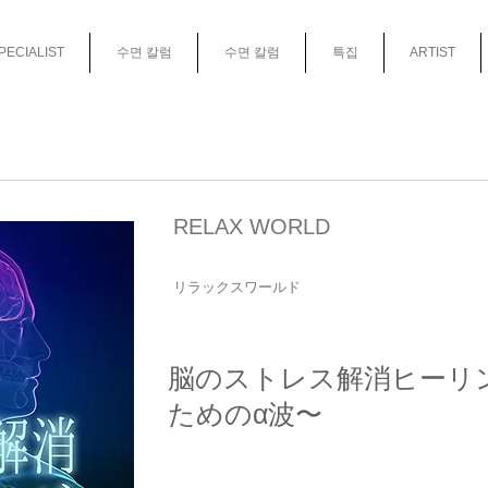
PECIALIST
수면 칼럼
수면 칼럼
특집
ARTIST
RELAX WORLD
リラックスワールド
脳のストレス解消ヒーリ
ためのα波〜