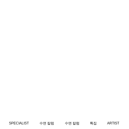
SPECIALIST
수면 칼럼
수면 칼럼
특집
ARTIST