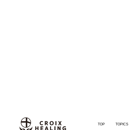
TOP
TOPICS