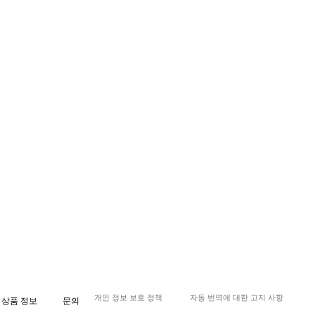
개인 정보 보호 정책
자동 번역에 대한 고지 사항
상품 정보
문의