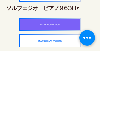
ソルフェジオ・ピアノ963Hz
RELAX WORLD SHOP
楽天市場 RELAX WORLD店
ソルフェジオ周波数を気軽に楽しめるピアノ
作品5枚作品をセット
快眠周波数 ソルフェジオ・ピアノ・
コレクション
RELAX WORLD SHOP
楽天市場 RELAX WORLD店
매일 사운드 트리트먼트 | 힐링 음악과 영상