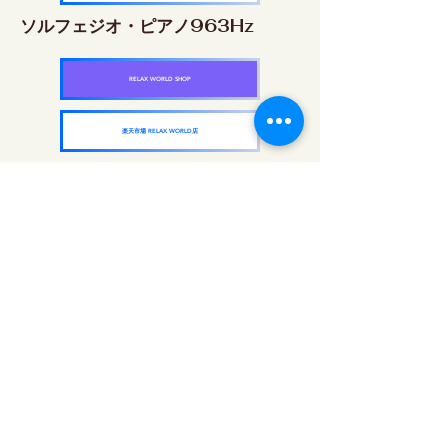
ソルフェジオ・ピアノ963Hz
RELAX WORLD SHOP
楽天市場 RELAX WORLD店
ソルフェジオ周波数を気軽に楽しめるピアノ
作品5枚作品をセット
快眠周波数 ソルフェジオ・ピアノ・
コレクション
RELAX WORLD SHOP
楽天市場 RELAX WORLD店
매일 사운드 트리트먼트 | 힐링 음악과 영상