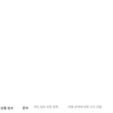
개인 정보 보호 정책
자동 번역에 대한 고지 사항
상품 정보
문의