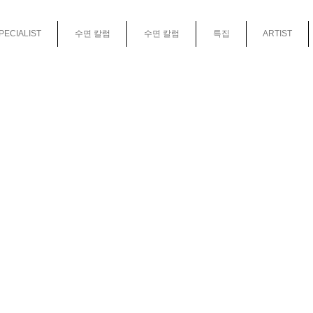
PECIALIST
수면 칼럼
수면 칼럼
특집
ARTIST