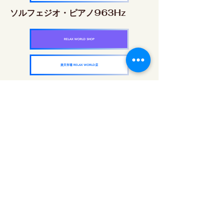
ソルフェジオ・ピアノ963Hz
RELAX WORLD SHOP
楽天市場 RELAX WORLD店
ソルフェジオ周波数を気軽に楽しめるピアノ
作品5枚作品をセット
快眠周波数 ソルフェジオ・ピアノ・
コレクション
RELAX WORLD SHOP
楽天市場 RELAX WORLD店
매일 사운드 트리트먼트 | 힐링 음악과 영상