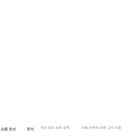
개인 정보 보호 정책
자동 번역에 대한 고지 사항
상품 정보
문의