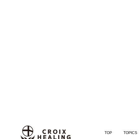
TOP
TOPICS